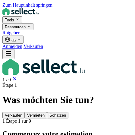
Zum Hauptinhalt springen
Tools
Ressourcen
Ratgeber
de
Anmelden
Verkaufen
1
/
9
Étape 1
Was möchten Sie tun?
Verkaufen
Vermieten
Schätzen
1
Étape 1 sur 9
Commencez votre estimation