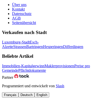
Über uns
Kontakt
Datenschutz
AGB
Seitenübersicht
Verkaufen nach Stadt
Luxemburg-Stadt
Esch-
Alzette
Strassen
Bartringen
Hesperingen
Differdingen
Beliebte Artikel
Immobilien-Kapitalgewinn
Maklerprovisionen
Preise pro
Gemeinde
Pflichtdokumente
Partner
Programmiert und entwickelt von
Slash
Français
Deutsch
English