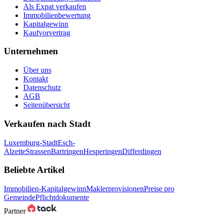
Als Expat verkaufen
Immobilienbewertung
Kapitalgewinn
Kaufvorvertrag
Unternehmen
Über uns
Kontakt
Datenschutz
AGB
Seitenübersicht
Verkaufen nach Stadt
Luxemburg-Stadt
Esch-
Alzette
Strassen
Bartringen
Hesperingen
Differdingen
Beliebte Artikel
Immobilien-Kapitalgewinn
Maklerprovisionen
Preise pro
Gemeinde
Pflichtdokumente
Partner