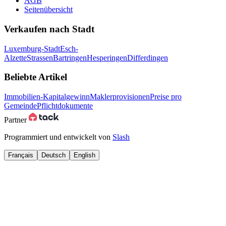
AGB
Seitenübersicht
Verkaufen nach Stadt
Luxemburg-Stadt
Esch-
Alzette
Strassen
Bartringen
Hesperingen
Differdingen
Beliebte Artikel
Immobilien-Kapitalgewinn
Maklerprovisionen
Preise pro
Gemeinde
Pflichtdokumente
Partner
Programmiert und entwickelt von
Slash
Français
Deutsch
English