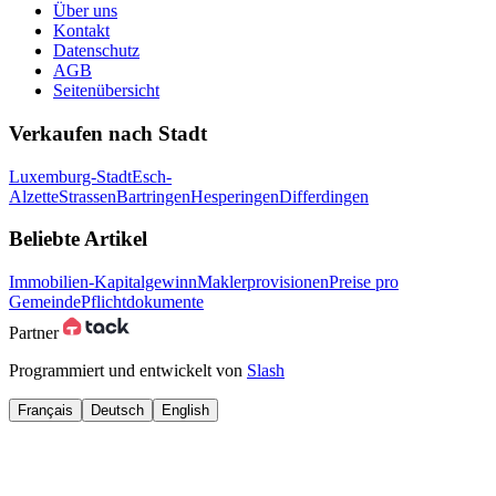
Über uns
Kontakt
Datenschutz
AGB
Seitenübersicht
Verkaufen nach Stadt
Luxemburg-Stadt
Esch-
Alzette
Strassen
Bartringen
Hesperingen
Differdingen
Beliebte Artikel
Immobilien-Kapitalgewinn
Maklerprovisionen
Preise pro
Gemeinde
Pflichtdokumente
Partner
Programmiert und entwickelt von
Slash
Français
Deutsch
English