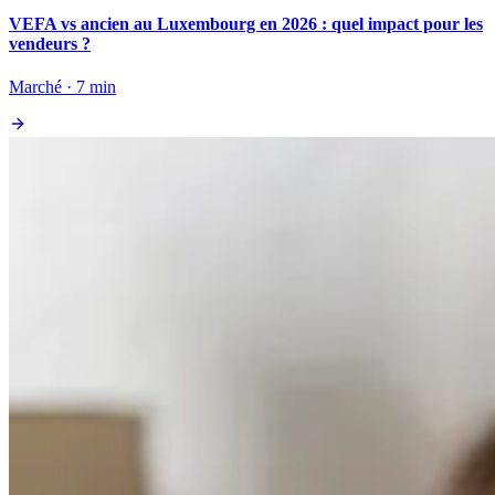
VEFA vs ancien au Luxembourg en 2026 : quel impact pour les
vendeurs ?
Marché · 7 min