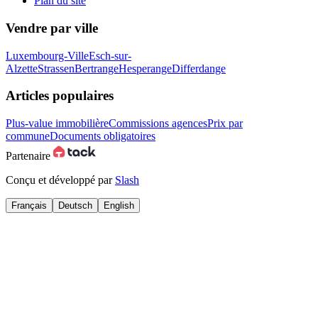
Plan du site
Vendre par ville
Luxembourg-Ville
Esch-sur-
Alzette
Strassen
Bertrange
Hesperange
Differdange
Articles populaires
Plus-value immobilière
Commissions agences
Prix par
commune
Documents obligatoires
Partenaire
Conçu et développé par
Slash
Français
Deutsch
English