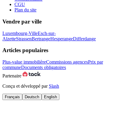
CGU
Plan du site
Vendre par ville
Luxembourg-Ville
Esch-sur-
Alzette
Strassen
Bertrange
Hesperange
Differdange
Articles populaires
Plus-value immobilière
Commissions agences
Prix par
commune
Documents obligatoires
Partenaire
Conçu et développé par
Slash
Français
Deutsch
English