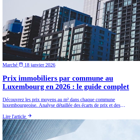
Marché
18 janvier 2026
Prix immobiliers par commune au
Luxembourg en 2026 : le guide complet
Découvrez les prix moyens au m² dans chaque commune
luxembourgeoise. Analyse détaillée des écarts de prix et des
meilleures opportunités pour vendre.
Lire l'article