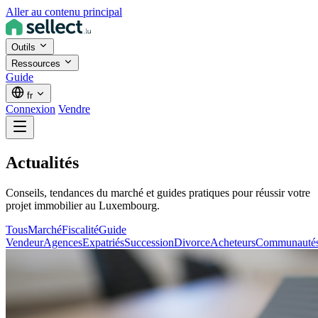
Aller au contenu principal
Outils
Ressources
Guide
fr
Connexion
Vendre
Actualités
Conseils, tendances du marché et guides pratiques pour réussir votre
projet immobilier au Luxembourg.
Tous
Marché
Fiscalité
Guide
Vendeur
Agences
Expatriés
Succession
Divorce
Acheteurs
Communauté