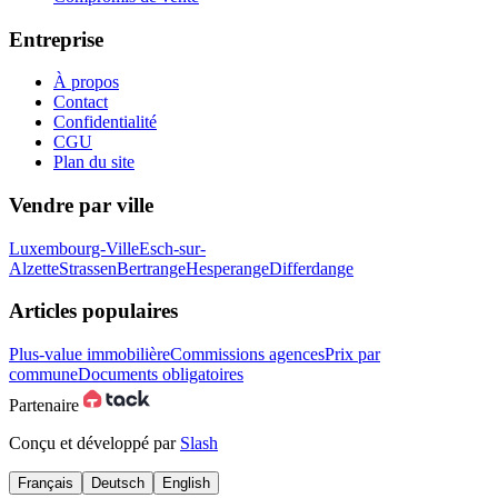
Entreprise
À propos
Contact
Confidentialité
CGU
Plan du site
Vendre par ville
Luxembourg-Ville
Esch-sur-
Alzette
Strassen
Bertrange
Hesperange
Differdange
Articles populaires
Plus-value immobilière
Commissions agences
Prix par
commune
Documents obligatoires
Partenaire
Conçu et développé par
Slash
Français
Deutsch
English