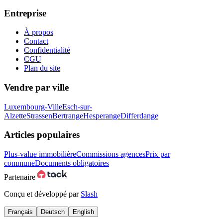
Entreprise
À propos
Contact
Confidentialité
CGU
Plan du site
Vendre par ville
Luxembourg-Ville
Esch-sur-
Alzette
Strassen
Bertrange
Hesperange
Differdange
Articles populaires
Plus-value immobilière
Commissions agences
Prix par
commune
Documents obligatoires
Partenaire
Conçu et développé par
Slash
Français
Deutsch
English