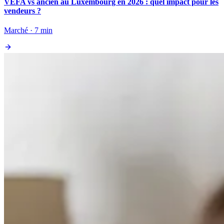
VEFA vs ancien au Luxembourg en 2026 : quel impact pour les
vendeurs ?
Marché · 7 min