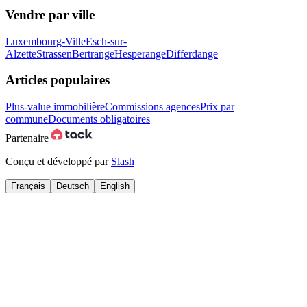
Vendre par ville
Luxembourg-Ville
Esch-sur-
Alzette
Strassen
Bertrange
Hesperange
Differdange
Articles populaires
Plus-value immobilière
Commissions agences
Prix par
commune
Documents obligatoires
Partenaire
Conçu et développé par
Slash
Français
Deutsch
English