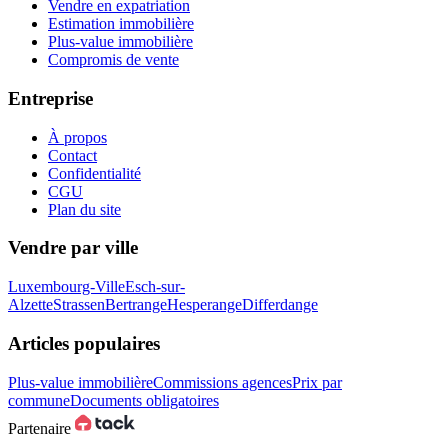
Vendre en expatriation
Estimation immobilière
Plus-value immobilière
Compromis de vente
Entreprise
À propos
Contact
Confidentialité
CGU
Plan du site
Vendre par ville
Luxembourg-Ville
Esch-sur-
Alzette
Strassen
Bertrange
Hesperange
Differdange
Articles populaires
Plus-value immobilière
Commissions agences
Prix par
commune
Documents obligatoires
Partenaire