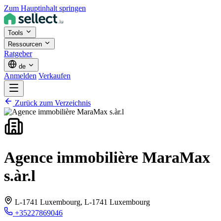
Zum Hauptinhalt springen
Tools
Ressourcen
Ratgeber
de
Anmelden
Verkaufen
Zurück zum Verzeichnis
Agence immobilière MaraMax
s.àr.l
L-1741 Luxembourg,
L-1741 Luxembourg
+35227869046