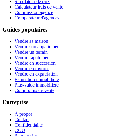
Simulateur de prix
Calculateur frais de vente
Commission agence
Comparateur d'agences
Guides populaires
Vendre sa maison
Vendre son appartement
Vendre un terrain
Vendre rapidement
Vendre en succession
Vendre en divorce
Vendre en expatriation
Estimation immobilière
Plus-value immobilière
Compromis de vente
Entreprise
À propos
Contact
Confidentialité
CGU
Plan du site