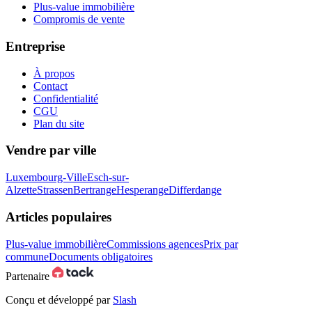
Plus-value immobilière
Compromis de vente
Entreprise
À propos
Contact
Confidentialité
CGU
Plan du site
Vendre par ville
Luxembourg-Ville
Esch-sur-
Alzette
Strassen
Bertrange
Hesperange
Differdange
Articles populaires
Plus-value immobilière
Commissions agences
Prix par
commune
Documents obligatoires
Partenaire
Conçu et développé par
Slash